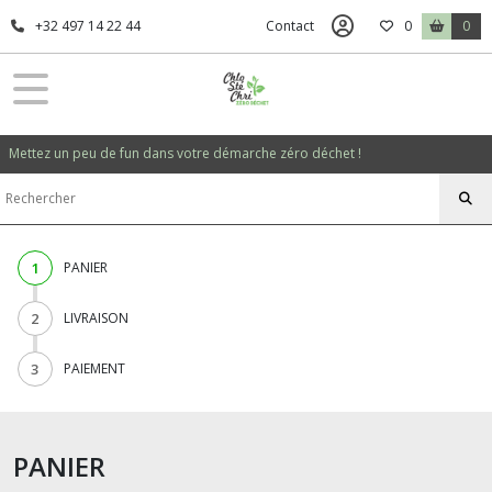
+32 497 14 22 44
Contact
0
0
Mettez un peu de fun dans votre démarche zéro déchet !
1
PANIER
2
LIVRAISON
3
PAIEMENT
PANIER